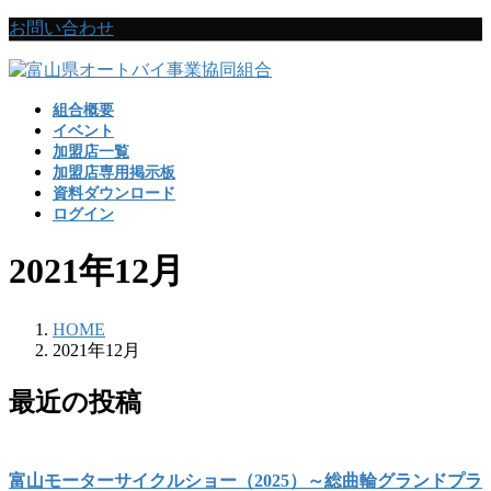
コ
ナ
お問い合わせ
ン
ビ
テ
ゲ
ン
ー
組合概要
ツ
シ
イベント
に
ョ
加盟店一覧
移
ン
加盟店専用掲示板
動
に
資料ダウンロード
移
ログイン
動
2021年12月
HOME
2021年12月
最近の投稿
富山モーターサイクルショー（2025）～総曲輪グランドプラ