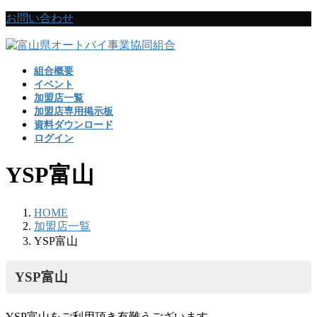
コ
ナ
お問い合わせ
ン
ビ
テ
ゲ
ン
ー
組合概要
ツ
シ
イベント
に
ョ
加盟店一覧
移
ン
加盟店専用掲示板
動
に
資料ダウンロード
移
ログイン
動
YSP富山
HOME
加盟店一覧
YSP富山
YSP富山
YSP富山をご利用頂き有難うございます。