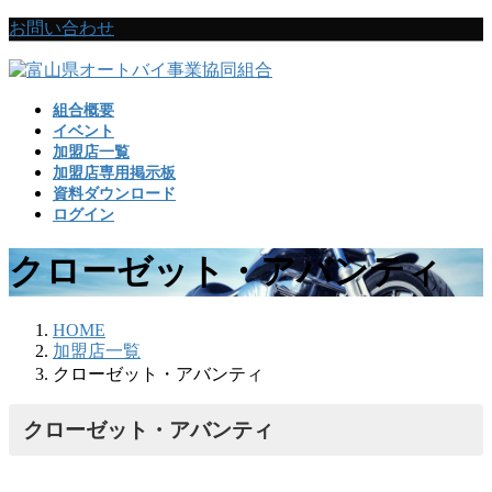
コ
ナ
お問い合わせ
ン
ビ
テ
ゲ
ン
ー
組合概要
ツ
シ
イベント
に
ョ
加盟店一覧
移
ン
加盟店専用掲示板
動
に
資料ダウンロード
移
ログイン
動
クローゼット・アバンティ
HOME
加盟店一覧
クローゼット・アバンティ
クローゼット・アバンティ