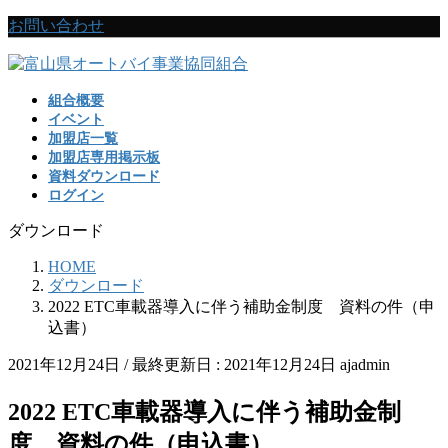
コ
ナ
お問い合わせ
ン
ビ
テ
ゲ
ン
ー
組合概要
ツ
シ
イベント
に
ョ
加盟店一覧
移
ン
加盟店専用掲示板
動
に
資料ダウンロード
移
ログイン
動
ダウンロード
HOME
ダウンロード
2022 ETC車載器導入に伴う補助金制度 資料の件（申
込書）
2021年12月24日
/ 最終更新日 :
2021年12月24日
ajadmin
2022 ETC車載器導入に伴う補助金制
度 資料の件（申込書）