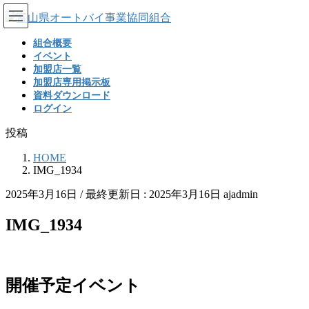
コ
ナ
ン
ビ
組合概要
テ
ゲ
イベント
ン
ー
加盟店一覧
ツ
シ
加盟店専用掲示板
に
ョ
資料ダウンロード
移
ン
ログイン
動
に
移
投稿
動
HOME
IMG_1934
2025年3月16日
/ 最終更新日 :
2025年3月16日
ajadmin
IMG_1934
開催予定イベント