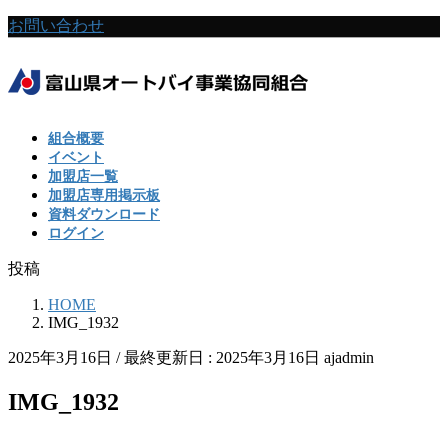
コ
ナ
お問い合わせ
ン
ビ
テ
ゲ
ン
ー
ツ
シ
に
ョ
組合概要
移
ン
イベント
動
に
加盟店一覧
移
加盟店専用掲示板
動
資料ダウンロード
ログイン
投稿
HOME
IMG_1932
2025年3月16日
/ 最終更新日 :
2025年3月16日
ajadmin
IMG_1932