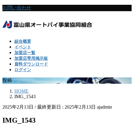
コ
ナ
お問い合わせ
ン
ビ
テ
ゲ
ン
ー
ツ
シ
に
ョ
組合概要
移
ン
イベント
動
に
加盟店一覧
移
加盟店専用掲示板
動
資料ダウンロード
ログイン
投稿
HOME
IMG_1543
2025年2月13日
/ 最終更新日 :
2025年2月13日
ajadmin
IMG_1543